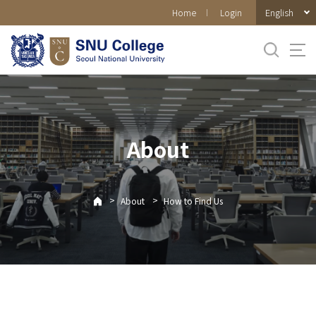
바로가기
English
Home
Login
메뉴
About
>
>
About
How to Find Us