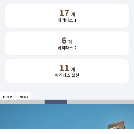
17
개
베리타스 1
교양
설강
6
개
베리타스 강좌 2: 뇌, 몸, 학습
베리타스 2
인지 과학
신경과학
인지 신경과학
체험 학습
뇌파 검사
11
상호 연결
개
베리타스 실천
PREV
NEXT