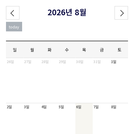
2026년 8월
today
일
월
화
수
목
금
토
26일
27일
28일
29일
30일
31일
1일
2일
3일
4일
5일
6일
7일
8일