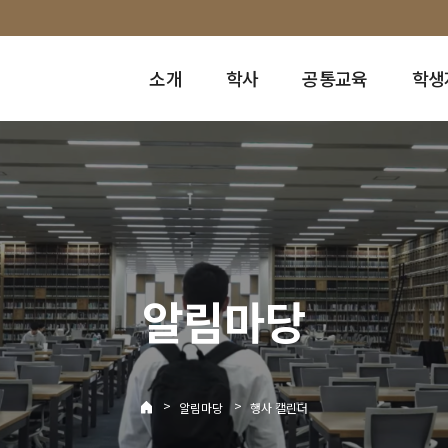
소개
학사
공통교육
학생
알림마당
>
>
알림마당
행사 캘린더