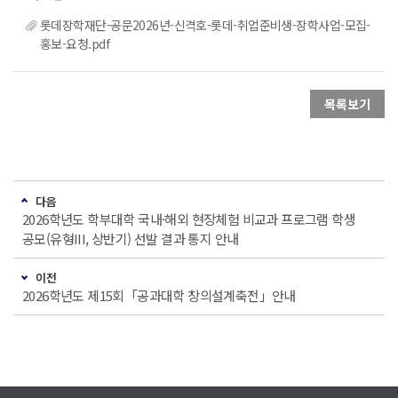
롯데장학재단-공문2026년-신격호-롯데-취업준비생-장학사업-모집-
홍보-요청.pdf
목록보기
다음
2026학년도 학부대학 국내·해외 현장체험 비교과 프로그램 학생
공모(유형III, 상반기) 선발 결과 통지 안내
이전
2026학년도 제15회「공과대학 창의설계축전」안내