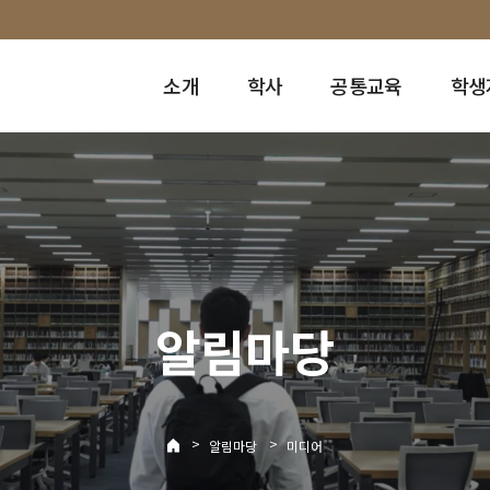
소개
학사
공통교육
학생
알림마당
>
>
알림마당
미디어