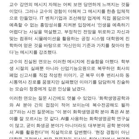
교수 강연의 메시지 자체는 어찌 보면 당연하게 느껴지는 것들
이었다. 그러나 교수의 경험이 더해져 그 메시지를 한층 입체적
으로 만들었다. IT 벤처기업과 조선해양 업계에 직접 몸담으며
예측할 수 없는 흥망성쇠를 지켜본 입장에서 ‘인생을 예측하기
어렵다’는 사실을 역설했고, 부정적인 전망을 뒤로하고 자신과
맞는 컴퓨터 시뮬레이션을 활용하는 공정 시스템 대학원에 진
학하여 얻은 것을 바탕으로 ‘자신만의 기준과 가치를 찾아야 한
다’는 메시지를 강조했다.
교수의 진실된 면모는 이러한 메시지에 진솔함을 더했다. 학부
생 시절의 실패뿐 아니라 산업기능요원으로 복무하던 회사의
폐업 신고서를 직접 작성한 이야기, 군 복무 이후 변리사와 동
시통역사 진로를 꿈꿨지만 실패했던 이야기를 담담하게 진술하
는 모습이 청중에게 깊은 인상을 남겼다.
이러한 면모는 질문 시간에도 엿볼 수 있었다. ‘화학생명공학과
와 AI 분야 간의 접점이 적어 보이는데 복수전공해도 될까
요?’라는 사전 질문에는 “이 분이 화학생명공학 분야 혹은 AI 분
야를 잘 모르시는 것 같다. AI를 사용하는 화학생명공학 연구실
이 많고, 굳이 화생공 분야가 아니더라도 대부분의 공학 분야에
서 AI를 활용한다”며 직설적으로 답변했다. ‘현장 경험이 아닌
대학원 과정에서 쌓은 전문적인 지식이 취업시장에서 분명한