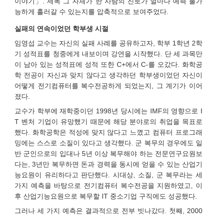
이야기」. 제목 그 자체가 한 사람의 진로가 얼마나 예측 불가
능하게 흘러갈 수 있는지를 압축적으로 보여주었다.
실패의 연속이었던 학부생 시절
임영섭 교수는 자신의 실패 사례를 공유하고자, 학부 1학년 2학
기 성적표를 청중에게 내보이며 강연을 시작했다. 단 세 과목만
이 남아 있는 성적표에 성적 또한 C+에서 C-를 오갔다. 화학공
학 전공이 자신과 맞지 않다고 생각하던 학부생이었던 자신이
어떻게 전기컴퓨터를 복수전공하게 되었는지, 그 계기가 이어
졌다.
교수가 학부에 재학중이던 1998년 당시에는 IMF의 영향으로 I
T 벤처 기업이 유망했기 때문에 해당 분야로의 취업을 목표로
했다. 화학공학은 적성에 맞지 않다고 느꼈고 컴퓨터 프로그래
밍에는 스스로 소질이 있다고 생각했다. 군 복무의 경우에도 일
반 군인으로의 입대나 5년 이상 복무해야 하는 전문연구요원보
다는, 3년만 복무하면 돈과 경력을 동시에 얻을 수 있는 산업기
능요원이 유리하다고 판단했다. 시대상, 소질, 군 복무라는 세
가지 예측을 바탕으로 전기컴퓨터 복수전공을 지원하였고, 이
후 산업기능요원으로 복무할 IT 중소기업 구직에도 성공했다.
그러나 세 가지 예측은 결과적으로 전부 빗나갔다. 첫째, 2000