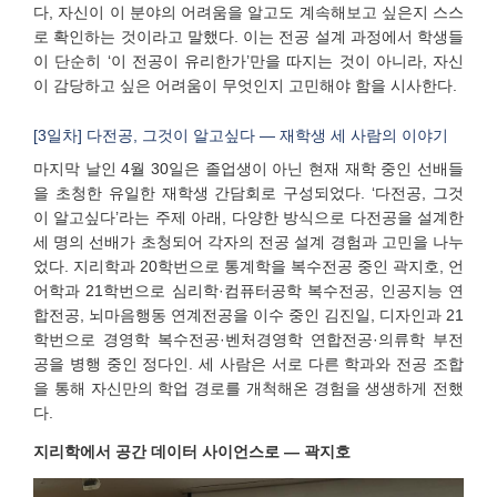
다, 자신이 이 분야의 어려움을 알고도 계속해보고 싶은지 스스
로 확인하는 것이라고 말했다. 이는 전공 설계 과정에서 학생들
이 단순히 ‘이 전공이 유리한가’만을 따지는 것이 아니라, 자신
이 감당하고 싶은 어려움이 무엇인지 고민해야 함을 시사한다.
[3일차] 다전공, 그것이 알고싶다 — 재학생 세 사람의 이야기
마지막 날인 4월 30일은 졸업생이 아닌 현재 재학 중인 선배들
을 초청한 유일한 재학생 간담회로 구성되었다. ‘다전공, 그것
이 알고싶다’라는 주제 아래, 다양한 방식으로 다전공을 설계한
세 명의 선배가 초청되어 각자의 전공 설계 경험과 고민을 나누
었다. 지리학과 20학번으로 통계학을 복수전공 중인 곽지호, 언
어학과 21학번으로 심리학·컴퓨터공학 복수전공, 인공지능 연
합전공, 뇌마음행동 연계전공을 이수 중인 김진일, 디자인과 21
학번으로 경영학 복수전공·벤처경영학 연합전공·의류학 부전
공을 병행 중인 정다인. 세 사람은 서로 다른 학과와 전공 조합
을 통해 자신만의 학업 경로를 개척해온 경험을 생생하게 전했
다.
지리학에서 공간 데이터 사이언스로 — 곽지호