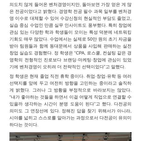
의도치 않게 들어온 벤처경영이지만, 돌아보면 가장 얻은 게 많
은 전공이었다고 밝혔다. 경영학 전공 필수 과목 일부를 벤처경
영 이수로 대체할 수 있어 수강신청의 현실적인 부담도 줄었고,
실습 중심 수업인 만큼 실무 인사이트도 풍부했다. 특히 창업에
관심 있는 다양한 학과 학생들이 모이는 특성 덕분에 네트워킹
기회도 매우 많았다. 수업에서는 실제로 50만 원의 초기 자금을
받아 팀원들과 함께 동대문에서 상품을 사입해 판매하는 실전
창업 실습도 경험했다. 정 학생은 “CPA, 로스쿨, 컨설팅 같은 경
영학의 전형적인 진로보다 브랜딩·마케팅·창업에 관심이 있었
기에 벤처경영이 오히려 더 전략적인 선택이었다”고 말했다.
정 학생은 현재 졸업 직전 휴학 중이다. 취업·창업·유학 등 여러
선택지를 앞에 두고 여전히 방향을 고민하는 중이라고 솔직하
게 밝혔다. 그러나 그 방황을 부정적으로 바라보지는 않았다.
“내가 좋아하는 것들을 하면서 이걸 어떻게 직업으로 연결할 수
있을까 생각하는 시간이 분명 도움이 된다”고 했다. 다전공의
의미도 그 연장선에 있다. 정해진 답을 찾기 위해서가 아니라,
시야를 넓히고 스스로를 알아가는 과정으로서 다전공이 유의미
하다는 것이다.