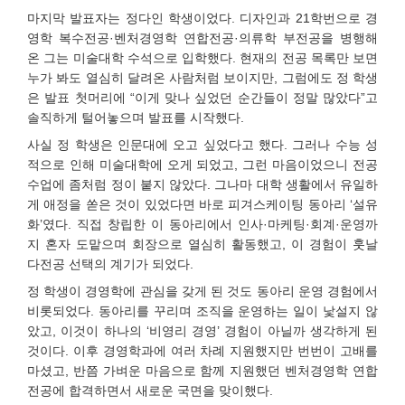
마지막 발표자는 정다인 학생이었다. 디자인과 21학번으로 경
영학 복수전공·벤처경영학 연합전공·의류학 부전공을 병행해
온 그는 미술대학 수석으로 입학했다. 현재의 전공 목록만 보면
누가 봐도 열심히 달려온 사람처럼 보이지만, 그럼에도 정 학생
은 발표 첫머리에 “이게 맞나 싶었던 순간들이 정말 많았다”고
솔직하게 털어놓으며 발표를 시작했다.
사실 정 학생은 인문대에 오고 싶었다고 했다. 그러나 수능 성
적으로 인해 미술대학에 오게 되었고, 그런 마음이었으니 전공
수업에 좀처럼 정이 붙지 않았다. 그나마 대학 생활에서 유일하
게 애정을 쏟은 것이 있었다면 바로 피겨스케이팅 동아리 ‘설유
화’였다. 직접 창립한 이 동아리에서 인사·마케팅·회계·운영까
지 혼자 도맡으며 회장으로 열심히 활동했고, 이 경험이 훗날
다전공 선택의 계기가 되었다.
정 학생이 경영학에 관심을 갖게 된 것도 동아리 운영 경험에서
비롯되었다. 동아리를 꾸리며 조직을 운영하는 일이 낯설지 않
았고, 이것이 하나의 ‘비영리 경영’ 경험이 아닐까 생각하게 된
것이다. 이후 경영학과에 여러 차례 지원했지만 번번이 고배를
마셨고, 반쯤 가벼운 마음으로 함께 지원했던 벤처경영학 연합
전공에 합격하면서 새로운 국면을 맞이했다.