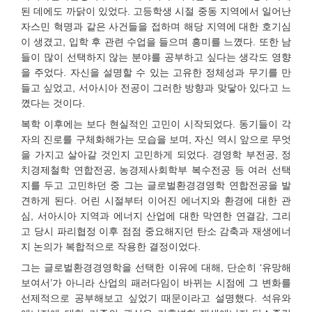
된 데에도 까닭이 있었다. 고등학생 시절 중동 지역에서 일어난
자스민 혁명과 같은 사건들을 접하며 해당 지역에 대한 호기심
이 생겼고, 입학 후 관련 수업을 들으며 흥미를 느꼈다. 또한 남
들이 많이 선택하지 않는 분야를 공부하고 싶다는 생각도 영향
을 주었다. 자신을 설명할 수 있는 고유한 정체성과 무기를 만
들고 싶었고, 서아시아 전공이 그러한 방향과 맞닿아 있다고 느
꼈다는 것이다.
복학 이후에는 보다 현실적인 고민이 시작되었다. 동기들이 각
자의 진로를 구체화해가는 모습을 보며, 자신 역시 앞으로 무엇
을 가지고 살아갈 것인지 고민하게 되었다. 경영학 부전공, 정
치경제철학 연합전공, 농경제사회학부 복수전공 등 여러 선택
지를 두고 고민하던 중 그는 글로벌환경경영학 연합전공을 발
견하게 된다. 어린 시절부터 이어진 에너지와 환경에 대한 관
심, 서아시아 지역과 에너지 산업에 대한 막연한 연결감, 그리
고 당시 파리협정 이후 점점 중요해지던 탄소 감축과 재생에너
지 논의가 복합적으로 작용한 결정이었다.
그는 글로벌환경경영학을 선택한 이유에 대해, 단순히 ‘유망해
보여서’가 아니라 산업의 패러다임이 바뀌는 시점에 그 변화를
선제적으로 공부해보고 싶었기 때문이라고 설명했다. 석유와