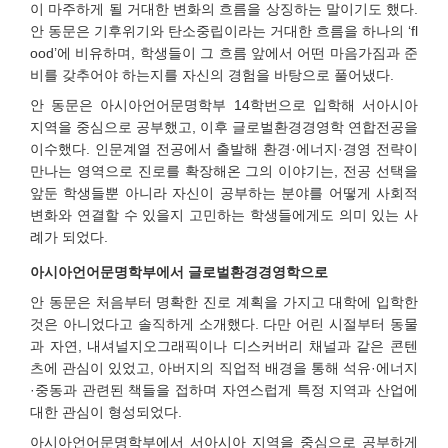
이 마주하게 될 거대한 변화의 흐름을 상징하는 말이기도 했다.
안 동문은 기후위기와 탄소중립이라는 거대한 흐름을 하나의 ‘fl
ood’에 비유하며, 학생들이 그 흐름 앞에서 어떤 마음가짐과 준
비를 갖추어야 하는지를 자신의 경험을 바탕으로 풀어냈다.
안 동문은 아시아언어문명학부 14학번으로 입학해 서아시아
지역을 중심으로 공부했고, 이후 글로벌환경경영학 연합전공을
이수했다. 인문계열 전공에서 출발해 환경·에너지·경영 전략이
만나는 영역으로 진로를 확장해온 그의 이야기는, 전공 선택을
앞둔 학생들뿐 아니라 자신이 공부하는 분야를 어떻게 사회적
변화와 연결할 수 있을지 고민하는 학생들에게도 의미 있는 사
례가 되었다.
아시아언어문명학부에서 글로벌환경경영학으로
안 동문은 처음부터 명확한 진로 계획을 가지고 대학에 입학한
것은 아니었다고 솔직하게 소개했다. 다만 어린 시절부터 동물
과 자연, 내셔널지오그래픽이나 디스커버리 채널과 같은 콘텐
츠에 관심이 있었고, 아버지의 직업적 배경을 통해 석유·에너지
·중동과 관련된 책들을 접하며 자연스럽게 특정 지역과 산업에
대한 관심이 형성되었다.
아시아언어문명학부에서 서아시아 지역을 중심으로 공부하게