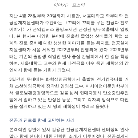
이야기〉 포스터
지난 4월 28일부터 30일까지 사흘간, 서울대학교 학부대학 전
공설계지원센터가 주관하는 〈꼬리에 꼬리를 무는 전공과 진로
이야기〉가 관악캠퍼스 중앙도서관 관정관 양두석홀에서 열렸
다. 본 행사는 다양한 분야에 진출한 졸업생 선배들의 학업 설
계와 진로 준비에 대한 생생한 이야기를 듣는 취지로, 전공설계
지원센터가 처음 세워진 2022년부터 진행되어 왔다. 2026년부
터는 기존의 졸업생 직업인 연사 중심 간담회에서 한 걸음 확장
하여, 서울대학교 교수와 현재 다전공을 이수 중인 재학생의 강
연까지 함께 듣는 기회가 되었다.
3일간의 무대에는 화학생명공학에서 출발해 전기컴퓨터를 거
쳐 조선해양공학에 정착한 임영섭 교수, 아시아언어문명학부에
서 글로벌환경경영학으로 길을 넓혀 현대자동차 탄소중립추진
팀에서 일하고 있는 안상윤 동문, 그리고 각자의 방식으로 다전
공을 설계하고 있는 세 명의 재학생이 차례로 올랐다.
전공과 진로를 함께 고민하는 자리
본격적인 강연에 앞서 김용균 전공설계지원센터 센터장의 인사
말과 함께 센터에 대한 간략한 소개가 이루어졌다. 전공설계지