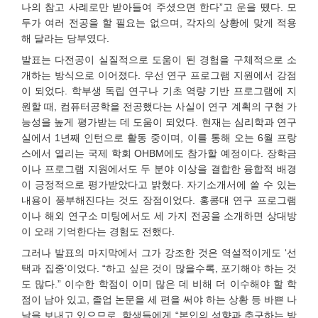
나의 참고 사례로만 받아들여 주셨으면 한다”고 운을 뗐다. 모
두가 여러 전공을 할 필요는 없으며, 각자의 상황에 맞게 적용
해 달라는 당부였다.
발표는 다전공이 실질적으로 도움이 된 경험을 구체적으로 소
개하는 방식으로 이어졌다. 우선 연구 프로그램 지원에서 강점
이 되었다. 학부생 독립 연구나 기초 역량 기반 프로그램에 지
원할 때, 컴퓨터공학을 전공했다는 사실이 연구 계획의 구현 가
능성을 높게 평가받는 데 도움이 되었다. 현재는 심리학과 연구
실에서 1년째 인턴으로 활동 중이며, 이를 통해 오는 6월 프랑
스에서 열리는 국제 학회 OHBM에도 참가할 예정이다. 장학금
이나 프로그램 지원에서도 두 분야 이상을 결합한 융합적 배경
이 긍정적으로 평가받았다고 밝혔다. 자기소개서에 쓸 수 있는
내용이 풍부해진다는 것도 장점이었다. 홍콩대 연구 프로그램
이나 해외 연구소 미팅에서도 세 가지 전공을 소개하면 상대방
이 오래 기억한다는 경험도 전했다.
그러나 발표의 마지막에서 그가 강조한 것은 역설적이게도 ‘선
택과 집중’이었다. “하고 싶은 것이 많을수록, 포기해야 하는 것
도 많다.” 이수한 학점이 이미 많은 데 비해 더 이수해야 할 학
점이 남아 있고, 졸업 논문을 세 편을 써야 하는 상황 등 바쁜 나
날을 보내고 있으므로, 학생들에게 “본인의 성향과 추구하는 방