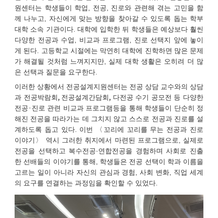
원센터는 학생들이 학업, 전공, 진로와 관련해 겪는 고민을 함
께 나누고, 자신에게 맞는 방향을 찾아갈 수 있도록 돕는 학부
대학 소속 기관이다. 대학에 입학한 뒤 학생들은 예상보다 훨씬
다양한 전공과 수업, 비교과 프로그램, 진로 선택지 앞에 놓이
게 된다. 고등학교 시절에는 막연히 대학에 진학하면 많은 문제
가 해결될 것처럼 느껴지지만, 실제 대학 생활은 오히려 더 많
은 선택과 질문을 요구한다.
이러한 상황에서 전공설계지원센터는 전공 상담 교수와의 상담
,
,
과 전공박람회
전공설계간담회
다전공 수기 공모전 등 다양한
·
학생들이 단순히 정
전공
진로 관련 비교과 프로그램등을 통해
해진 전공을 따라가는 데 그치지 않고 스스로 전공과 진로를 설
계하도록 돕고 있다. 이번 〈꼬리에 꼬리를 무는 전공과 진로
이야기〉 역시 그러한 취지에서 마련된 프로그램으로, 실제로
전공을 선택하고 복수전공·연합전공을 경험하며 사회로 진출
한 선배들의 이야기를 통해, 학생들은 전공 선택이 학과 이름을
고르는 일이 아니라 자신의 관심과 경험, 사회 변화, 직업 세계
의 요구를 연결하는 과정임을 확인할 수 있었다.