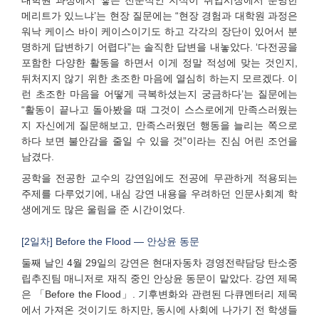
메리트가 있느냐’는 현장 질문에는 “현장 경험과 대학원 과정은
워낙 케이스 바이 케이스이기도 하고 각각의 장단이 있어서 분
명하게 답변하기 어렵다”는 솔직한 답변을 내놓았다. ‘다전공을
포함한 다양한 활동을 하면서 이게 정말 적성에 맞는 것인지,
뒤처지지 않기 위한 초조한 마음에 열심히 하는지 모르겠다. 이
런 초조한 마음을 어떻게 극복하셨는지 궁금하다’는 질문에는
“활동이 끝나고 돌아봤을 때 그것이 스스로에게 만족스러웠는
지 자신에게 질문해보고, 만족스러웠던 행동을 늘리는 쪽으로
하다 보면 불안감을 줄일 수 있을 것”이라는 진심 어린 조언을
남겼다.
공학을 전공한 교수의 강연임에도 전공에 무관하게 적용되는
주제를 다루었기에, 내심 강연 내용을 우려하던 인문사회계 학
생에게도 많은 울림을 준 시간이었다.
[2일차] Before the Flood — 안상윤 동문
둘째 날인 4월 29일의 강연은 현대자동차 경영전략담당 탄소중
립추진팀 매니저로 재직 중인 안상윤 동문이 맡았다. 강연 제목
은 「Before the Flood」. 기후변화와 관련된 다큐멘터리 제목
에서 가져온 것이기도 하지만, 동시에 사회에 나가기 전 학생들