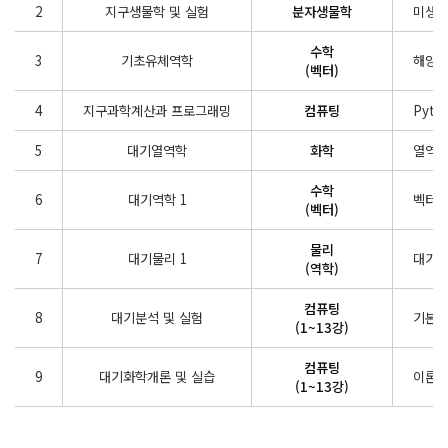
2
지구생물학 및 실험
분자생물학
미생물
수학
3
기초유체역학
해양물
(벡터)
4
지구과학계산과 프로그래밍
컴퓨팅
Pyt
5
대기열역학
화학
열역학
수학
6
대기역학 1
벡터미
(벡터)
물리
7
대기물리 1
대기복
(역학)
컴퓨팅
8
대기분석 및 실험
기본적
(1~13강)
컴퓨팅
9
대기화학개론 및 실습
이론 
(1~13강)