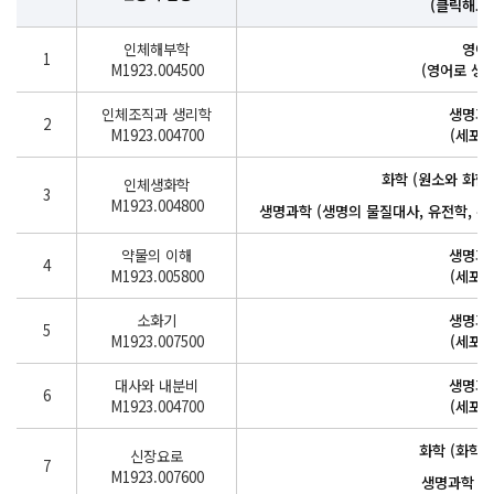
(클릭해보
인체해부학
영어
1
M1923.004500
(영어로 생
인체조직과 생리학
생명과
2
M1923.004700
(세포학
화학 (원소와 화합
인체생화학
3
M1923.004800
생명과학 (생명의 물질대사, 유전학, 분자
약물의 이해
생명과
4
M1923.005800
(세포학
소화기
생명과
5
M1923.007500
(세포학
대사와 내분비
생명과
6
M1923.004700
(세포학
화학 (화학과
신장요로
7
M1923.007600
생명과학 (