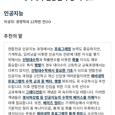
인공지능
작성자: 경영학과 22학번 전OO
추천의 말
연합전공 인공지능 과정에서는
프로그래밍
능력도 중요하지만,
기계학습, 딥러닝을 비롯한 인공지능 전반에 대한 지식을 쌓기
위해서는
선형대수학
과 확률변수를 비롯한
확률
지식도 매우
중요합니다. 특히
행렬
의 경우 대다수의 고등학교 교육과정에서는
다루지 않지만,
선형대수학에서 중요한 기초
가 되므로 연합전공
인공지능 과정을 고민하고 계신 신입생 여러분들이라면
예비대학
프로그램의 수학 교과 중 벡터, 행렬
파트라도 꼭 수강하시길 추천
드립니다. 이후 연합전공 진입을 위한 기초 수학 선이수
교과목에서
그래디언트
의 개념은 꼭 숙지하시길 바랍니다. 이러한
개념들은
경사하강법 등 인공지능의 수학적 베이스를 이해
하는
데에 필요합니다. 또한,
베이즈 정리
는 기계학습에서 이용하는
기본적인 정리 중 하나이므로, 통계 및 확률 지식이 부족하다고
생각되시는 분들은
예비대학 프로그램의 통계 파트
도 수강하시는