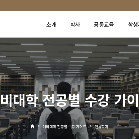
소개
학사
공통교육
학생
비대학 전공별 수강 가
>
>
예비대학 전공별 수강 가이드
인류학과