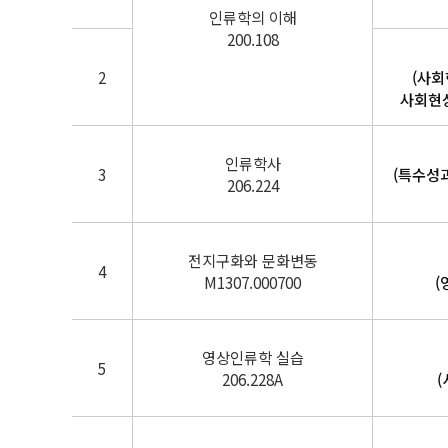
인류학의 이해
200.108
2
(사회
사회현상
인류학사
3
(특수성
206.224
전지구화와 문화변동
4
M1307.000700
(
영상인류학 실습
5
206.228A
(