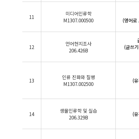
미디어인류학
11
M1307.000500
(영어로
언어현지조사
12
(글쓰기
206.426B
인류 진화와 질병
13
(
M1307.002500
생물인류학 및 실습
14
(
206.329B