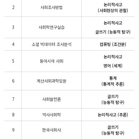
논리적사고
2
사회조사방법
(사회현상의 관찰)
논리적사고
3
사회학연구실습
글쓰기 (능동적 탐구)
4
소셜 빅데이터 조사분석
컴퓨팅 (조건문)
논리적사고
5
동아시아 사회
영어 (세계)
통계
6
계산사회과학입문
(통계적 추론)
글쓰기
7
사회발전론
(능동적 탐구)
8
역사사회학
논리적사고 (추론)
글쓰기
9
한국사회사
(능동적 탐구)