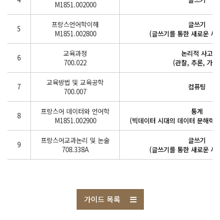
M1851.002000
프랑스언어학이해
글쓰기
5
M1851.002800
(글쓰기를 통한 새로운 세
교육과정
논리적 사고
6
700.022
(관찰, 추론, 가설
교육방법 및 교육공학
7
컴퓨팅
700.007
프랑스어 데이터와 언어학
통계
8
M1851.002900
(빅데이터 시대의 데이터 문해력과
프랑스어교과논리 및 논술
글쓰기
9
708.338A
(글쓰기를 통한 새로운 세
가이드 목록