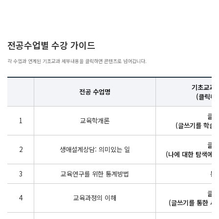
전공수업별 수강 가이드
각 수업과 연계된 기초교과 세부내용을 클릭하면 콘텐츠로 넘어갑니다.
기초교과 
전공 수업명
(클릭해
글쓰
1
교육학개론
(글쓰기를 학습해
글쓰
2
생애설계상담: 의미있는 일
(나에 대한 탐색에서
3
교육연구를 위한 통계방법
통
글쓰
4
교육과정의 이해
(글쓰기를 통한 새