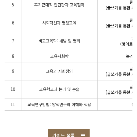
글쓰
5
후기근대적 인간관과 교육철학
(글쓰기를 통한 새
글쓰
6
사회혁신과 평생교육
(글쓰기를 통한 새
영
7
비교교육학: 개발 및 평화
(영어로 
8
교육사회학
논리적
글쓰
9
교육과 사회정의
(글쓰기를 통한 새
글쓰
10
교육학교과 논리 및 논술
(글쓰기를 통한 새
11
교육연구방법: 양적연구의 이해와 적용
통
가이드 목록