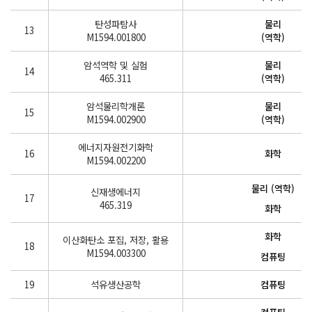
탄성파탐사
물리
13
M1594.001800
(역학)
암석역학 및 실험
물리
14
465.311
(역학)
암석물리학개론
물리
15
M1594.002900
(역학)
에너지자원전기화학
16
화학
M1594.002200
물리 (역학)
신재생에너지
17
465.319
화학
화학
이산화탄소 포집, 저장, 활용
18
M1594.003300
컴퓨팅
19
석유생산공학
컴퓨팅