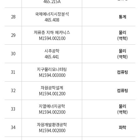
465.215A
국제에너지시장분석
28
통계
465.408
저류층 지하 메카닉스
물리
29
M1594.002100
(역학)
시추공학
물리
30
465.441
(역학)
지구물리모니터링
31
컴퓨팅
M1594.003000
자원공학설계
32
컴퓨팅
M1594.001200
지열에너지공학
물리
33
M1594.002300
(역학)
자원개발환경공학
34
화학
M1594.002000