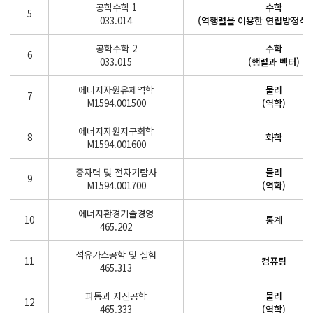
공학수학 1
수학
5
033.014
(역행렬을 이용한 연립방정식,
공학수학 2
수학
6
033.015
(행렬과 벡터)
에너지자원유체역학
물리
7
M1594.001500
(역학)
에너지자원지구화학
8
화학
M1594.001600
중자력 및 전자기탐사
물리
9
M1594.001700
(역학)
에너지환경기술경영
10
통계
465.202
석유가스공학 및 실험
11
컴퓨팅
465.313
파동과 지진공학
물리
12
465.333
(역학)