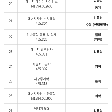
컴퓨팅
에너지 데이터 사이언스
20
M1594.002600
통계
컴퓨팅
에너지자원 수치해석
21
465.304
수학 (연립방정식)
암반공학 응용 및 설계
물리
22
465.326
(역학)
에너지 원격탐사
23
컴퓨팅
465.331
자원처리공학
24
영어
465.302
지구통계학
25
통계
465.315
에너지자원 순환공학
26
화학
M1594.001900
에너지 GIS
27
컴퓨팅