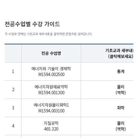
전공수업별 수강 가이드
각 수업과 연계된 기초교과 세부내용을 클릭하면 콘텐츠로 넘어갑니다.
기초교과 세부내용
전공 수업명
(클릭해보세요)
에너지와 기술의 경제학
1
통계
M1594.002500
에너지자원재료역학
물리
2
M1594.001300
(역학)
에너지자원물리화학1
3
화학
M1594.003100
지질공학
물리
4
465.320
(역학)